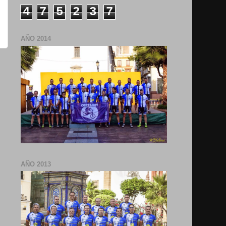
4
7
5
2
3
7
AÑO 2014
AÑO 2013