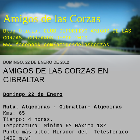
Amigos de las Corzas
Blog Oficial CLUB DEPORTIVO AMIGOS DE LAS
CORZAS. CORZANOS DESDE 2010.
www.facebook.com/amigosdelascorzas.
DOMINGO, 22 DE ENERO DE 2012
AMIGOS DE LAS CORZAS EN
GIBRALTAR
Domingo 22 de Enero
Ruta: Algeciras - Gibraltar- Algeciras
Kms: 65
Tiempo: 4 horas.
Temperatura: Mínima 5º Máxima 18º
Punto más alto: Mirador del Telesferico
(400 mts)