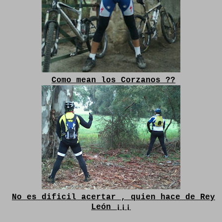
Como mean los Corzanos ??
No es dificil acertar , quien hace de Rey
León ¡¡¡