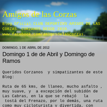
Amigos de las Corzas
Blog Oficial CLUB DEPORTIVO AMIGOS DE LAS
CORZAS. CORZANOS DESDE 2010.
www.facebook.com/amigosdelascorzas.
DOMINGO, 1 DE ABRIL DE 2012
Domingo 1 de de Abril y Domingo de
Ramos
Queridos Corzanos y simpatizantes de este
Blog:
Ruta de 65 kms, de llaneo, mucho asfalto ,
muy suave, y a excepción del subidón de
Las Cabras, en la que se rebajó la
tostá del Frenazo, por lo demás, una ruta
como muy cicloturista y divertida, con