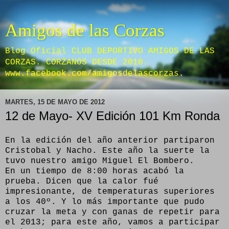
Amigos de las Corzas
Blog Oficial CLUB DEPORTIVO AMIGOS DE LAS
CORZAS. CORZANOS DESDE 2010.
www.facebook.com/amigosdelascorzas.
MARTES, 15 DE MAYO DE 2012
12 de Mayo- XV Edición 101 Km Ronda
En la edición del año anterior partiparon
Cristobal y Nacho. Este año la suerte la
tuvo nuestro amigo Miguel El Bombero.
En un tiempo de 8:00 horas acabó la
prueba. Dicen que la calor fué
impresionante, de temperaturas superiores
a los 40º. Y lo más importante que pudo
cruzar la meta y con ganas de repetir para
el 2013; para este año, vamos a participar