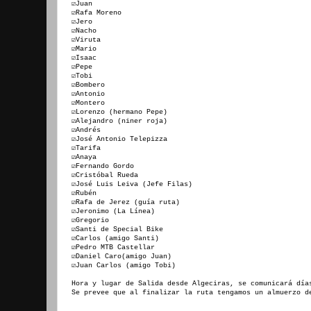
☑Juan
☑Rafa Moreno
☑Jero
☑Nacho
☑Viruta
☑Mario
☑Isaac
☑Pepe
☑Tobi
☑Bombero
☑Antonio
☑Montero
☑Lorenzo (hermano Pepe)
☑Alejandro (niner roja)
☑Andrés
☑José Antonio Telepizza
☑Tarifa
☑Anaya
☑Fernando Gordo
☑Cristóbal Rueda
☑José Luis Leiva (Jefe Filas)
☑Rubén
☑Rafa de Jerez (guía ruta)
☑Jeronimo (La Línea)
☑Gregorio
☑Santi de Special Bike
☑Carlos (amigo Santi)
☑Pedro MTB Castellar
☑Daniel Caro(amigo Juan)
☑Juan Carlos (amigo Tobi)
Hora y lugar de Salida desde Algeciras, se comunicará día
Se prevee que al finalizar la ruta tengamos un almuerzo d