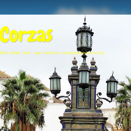
 Corzas
ANOS DESDE 2010. www.facebook.com/amigosdelascorzas.