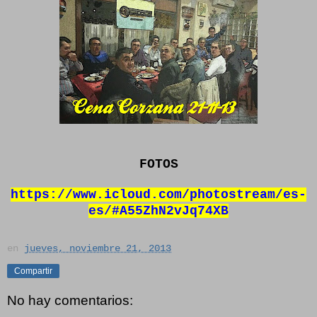
FOTOS
https://www.icloud.com/photostream/es-
es/#A55ZhN2vJq74XB
en
jueves, noviembre 21, 2013
Compartir
No hay comentarios: