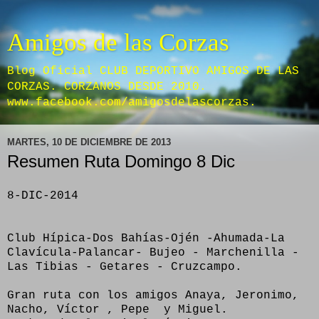
Amigos de las Corzas
Blog Oficial CLUB DEPORTIVO AMIGOS DE LAS
CORZAS. CORZANOS DESDE 2010.
www.facebook.com/amigosdelascorzas.
MARTES, 10 DE DICIEMBRE DE 2013
Resumen Ruta Domingo 8 Dic
8-DIC-2014
Club Hípica-Dos Bahías-Ojén -Ahumada-La
Clavícula-Palancar- Bujeo - Marchenilla -
Las Tibias - Getares - Cruzcampo.
Gran ruta con los amigos Anaya, Jeronimo,
Nacho, Víctor , Pepe y Miguel.