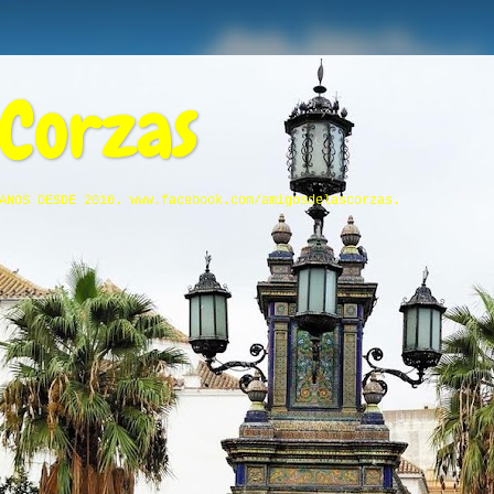
 Corzas
ANOS DESDE 2010. www.facebook.com/amigosdelascorzas.