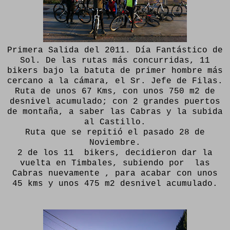
Primera Salida del 2011. Día Fantástico de
Sol. De las rutas más concurridas, 11
bikers bajo la batuta de primer hombre más
cercano a la cámara, el Sr. Jefe de Filas.
Ruta de unos 67 Kms, con unos 750 m2 de
desnivel acumulado; con 2 grandes puertos
de montaña, a saber las Cabras y la subida
al Castillo.
Ruta que se repitió el pasado 28 de
Noviembre.
2 de los 11 bikers, decidieron dar la
vuelta en Timbales, subiendo por las
Cabras nuevamente , para acabar con unos
45 kms y unos 475 m2 desnivel acumulado.