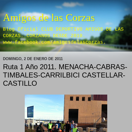
Amigos de las Corzas
Blog Oficial CLUB DEPORTIVO AMIGOS DE LAS
CORZAS. CORZANOS DESDE 2010.
www.facebook.com/amigosdelascorzas.
DOMINGO, 2 DE ENERO DE 2011
Ruta 1 Año 2011. MENACHA-CABRAS-
TIMBALES-CARRILBICI CASTELLAR-
CASTILLO