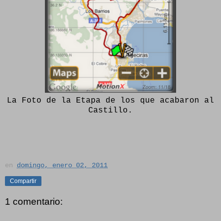
La Foto de la Etapa de los que acabaron al
Castillo.
en
domingo, enero 02, 2011
Compartir
1 comentario: