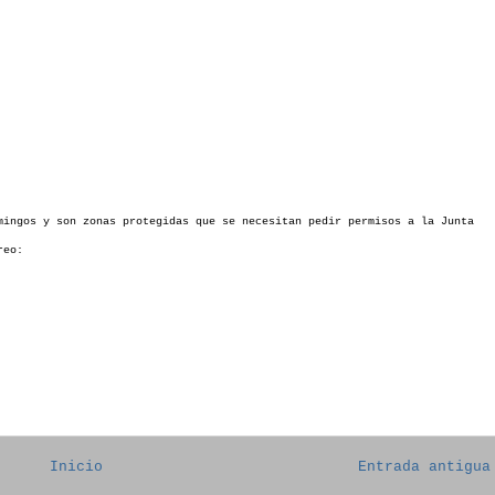
mingos y son zonas protegidas que se necesitan pedir permisos a la Junta
reo:
Inicio
Entrada antigua