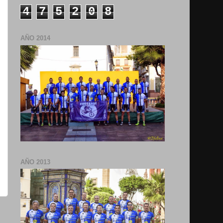
4
7
5
2
0
8
AÑO 2014
AÑO 2013