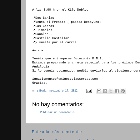
A las 8:00 h en el Kilo Doble.
📍Dos Bahías -
📍Venta el Frenazo ( parada Desayuno)
📍Las Cabras -
📍 Timbales -
📍Canales -
📍Castillo Castellar
📍y vuelta por el carril.
Avisos:
Tenéis que entregarme fotocopia D.N.I.
Estamos preparando una ruta especial para los próximos Do
Andalucía.
Si lo tenéis escaneado, podéis enviarlos al siguiente cor
ignaciomontes@amigosdelascorzas.com
Gracias.
en
sábado, noviembre 17, 2012
No hay comentarios:
Publicar un comentario
Entrada más reciente