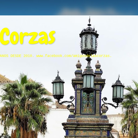
 Corzas
ANOS DESDE 2010. www.facebook.com/amigosdelascorzas.