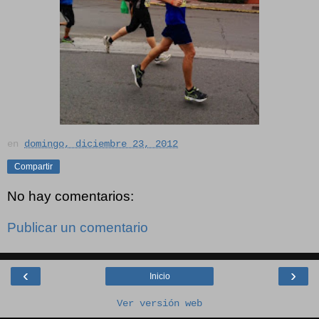
en
domingo, diciembre 23, 2012
Compartir
No hay comentarios:
Publicar un comentario
‹
›
Inicio
Ver versión web